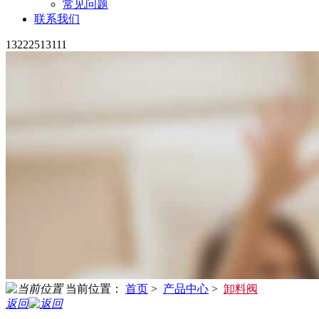
常见问题
联系我们
13222513111
当前位置：
首页
>
产品中心
>
卸料阀
返回