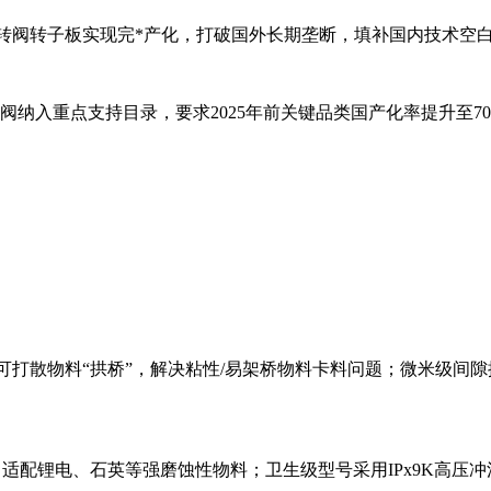
型旋转阀转子板实现完*产化，打破国外长期垄断，填补国内技术
转阀纳入重点支持目录，要求2025年前关键品类国产化率提升至
，可打散物料“拱桥”，解决粘性/易架桥物料卡料问题；微米级
配锂电、石英等强磨蚀性物料；卫生级型号采用IPx9K高压冲洗